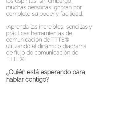
los espíritus, sin embargo,
muchas personas ignoran por
completo su poder y facilidad.
¡Aprenda las increíbles, sencillas y
prácticas herramientas de
comunicación de TTTE®
utilizando el dinámico diagrama
de flujo de comunicación de
TTTE®!
¿Quién está esperando para
hablar contigo?
Fecha y hora: 14 de noviembre
a las 3 p. m. - 5 p. m. EST
Duración: 2-3 horas
Requisitos previos: ninguno