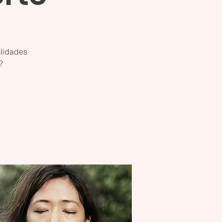
alidades
?