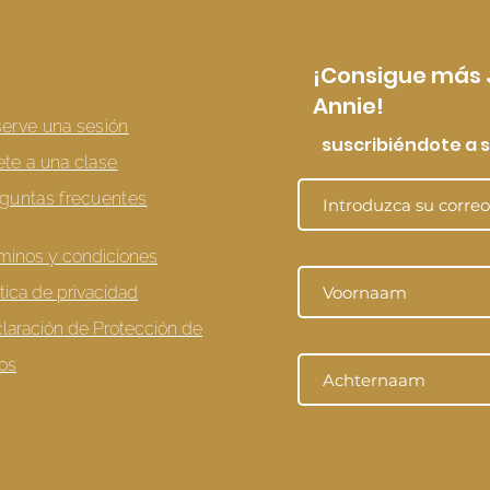
¡Consigue más
Annie!
erve una sesión
suscribiéndote a s
te a una clase
guntas frecuentes
minos y condiciones
ítica de privacidad
laración de Protección de
os