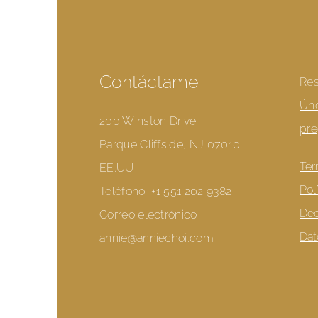
Contáctame
Res
Úne
200 Winston Drive
pre
Parque Cliffside, NJ 07010
Tér
EE.UU
Pol
Teléfono
+1 551 202 9382
Dec
Correo electrónico
Dat
annie@anniechoi.com