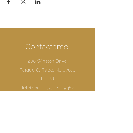
Contáctame
200 Winston Drive
Parque Cliffside, NJ 07010
EE.UU
Teléfono
+1 551 202 9382
Correo electrónico
annie@anniechoi.com
Reserve una sesión