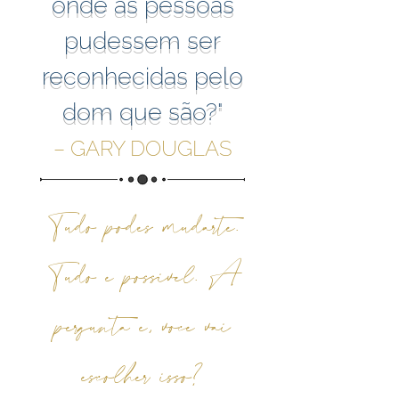
onde as pessoas
pudessem ser
reconhecidas pelo
dom que são?"
– GARY DOUGLAS
Tudo podes mudarte.
Tudo é possível. A
pergunta é, você vai
escolher isso?