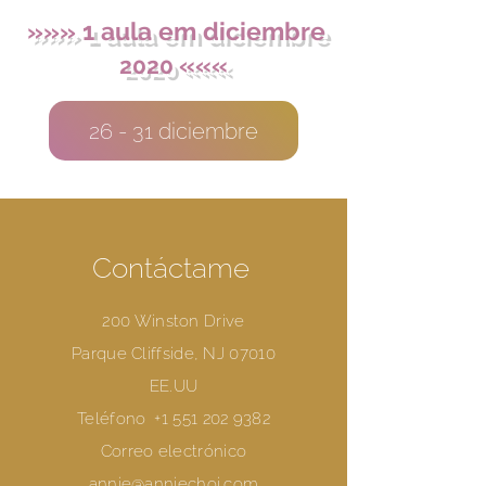
»»» 1 aula em diciembre
«««
2020
26 - 31 diciembre
Contáctame
200 Winston Drive
Parque Cliffside, NJ 07010
EE.UU
Teléfono
+1 551 202 9382
Correo electrónico
annie@anniechoi.com