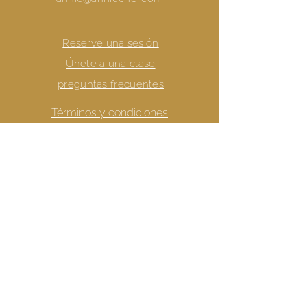
Reserve una sesión
Únete a una clase
preguntas frecuentes
Términos y condiciones
Política de privacidad
Declaración de Protección de Datos
¡Consigue más Joybombs
de Annie!
suscribiéndote a su boletín aquí: