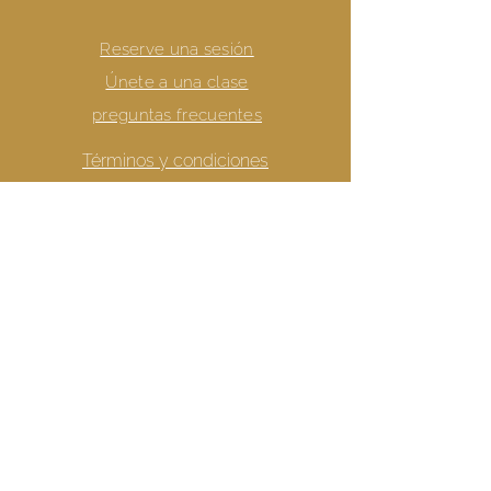
Reserve una sesión
Únete a una clase
preguntas frecuentes
Términos y condiciones
Política de privacidad
Declaración de Protección de Datos
¡Consigue más Joybombs
de Annie!
suscribiéndote a su boletín aquí: