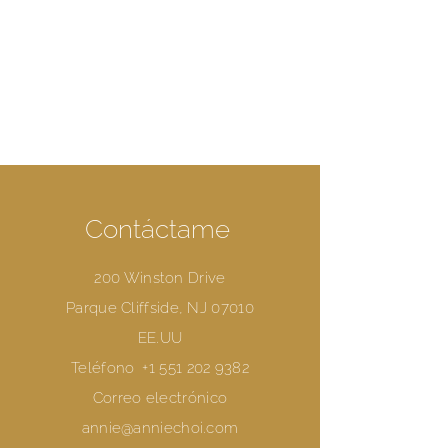
Contáctame
200 Winston Drive
Parque Cliffside, NJ 07010
EE.UU
Teléfono
+1 551 202 9382
Correo electrónico
annie@anniechoi.com